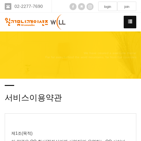
02-2277-7690
login
join
We have created a awesome theme
Far far away,behind the word mountains, far from the countries
서비스이용약관
제1조(목적)