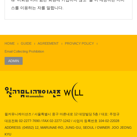
스를 이용하는 자를 말합니다.
제3조 (약관등의 명시와 설명 및 개정)
① “몰”은 이 약관의 내용과 상호 및 대표자 성명, 영업소 소재지
주소(소비자의 불만을 처리할 수 있는 곳의 주소를 포함), 전화번
HOME
GUIDE
AGREEMENT
PROVACY POLICY
호?모사전송번호?전자우편주소, 사업자등록번호, 통신판매업신
Email Collecting Prohibition
고번호, 개인정보관리책임자등을 이용자가 쉽게 알 수 있도록 00
ADMIN
사이버몰의 초기 서비스화면(전면)에 게시합니다. 다만, 약관의
내용은 이용자가 연결화면을 통하여 볼 수 있도록 할 수 있습니
다.
② “몰은 이용자가 약관에 동의하기에 앞서 약관에 정하여져 있는
내용 중 청약철회?배송책임?환불조건 등과 같은 중요한 내용을
이용자가 이해할 수 있도록 별도의 연결화면 또는 팝업화면 등을
제공하여 이용자의 확인을 구하여야 합니다.
윌커뮤니케이션즈 / 서울특별시 중구 마른내로 12 대양빌딩 5층 / 대표: 주정규
③ “몰”은 전자상거래등에서의소비자보호에관한법률, 약관의규제
대표전화 02-2277-7690 / FAX 02-2277-1242 / 사업자 등록번호 104-02-22028
ADDRESS: (04552) 12, MARUNAE-RO, JUNG-GU, SEOUL / OWNER: JOO JEONG
에관한법률, 전자거래기본법, 전자서명법, 정보통신망이용촉진등
KYU
에관한법률, 방문판매등에관한법률, 소비자보호법 등 관련법을