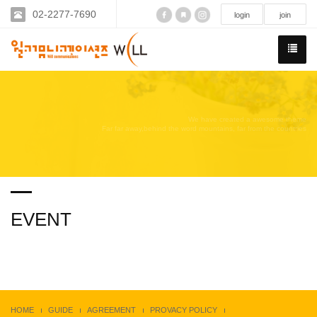
02-2277-7690
login
join
We have created a awesome theme
Far far away,behind the word mountains, far from the countries
EVENT
HOME
GUIDE
AGREEMENT
PROVACY POLICY