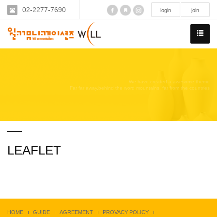
02-2277-7690
login
join
We have created a awesome theme
Far far away,behind the word mountains, far from the countries
LEAFLET
HOME
GUIDE
AGREEMENT
PROVACY POLICY