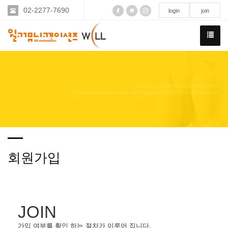
02-2277-7690
login
join
We have created a awesome theme
Far far away,behind the word mountains, far from the countries
회원가입
JOIN
가입 여부를 확인 하는 절차가 이루어 집니다.